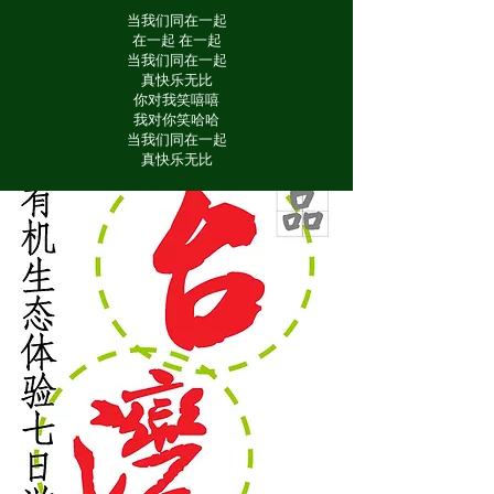
当我们同在一起
在一起 在一起
当我们同在一起
真快乐无比
你对我笑嘻嘻
我对你笑哈哈
当我们同在一起
真快乐无比