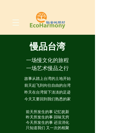
慢品台湾
一场慢文化的旅程
一场艺术慢品之行
故事从踏上台湾的土地开始
前天起飞到向往自由的台湾
昨天在台湾留下淡淡的足迹
今天又要回到我们熟悉的家
前天所发生的事 记忆犹新
昨天所发生的事 回味无穷
今天所发生的事 还没消化
只知道我们 又一次的相聚