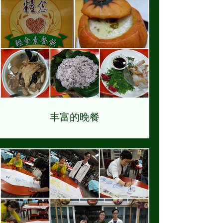
丰富的晚餐